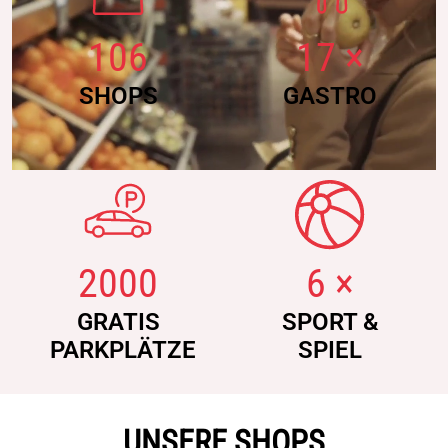
Sport & Spiel
106
17 ×
AKTUELLES
SHOPS
GASTRO
News
Events
Cyta-Kalender
Jobs
2000
6 ×
UNSERE CYTA
GRATIS
SPORT &
PARKPLÄTZE
SPIEL
Kontakt & Öffnungszeiten
Service & Infos
Anreise & Parken
UNSERE SHOPS