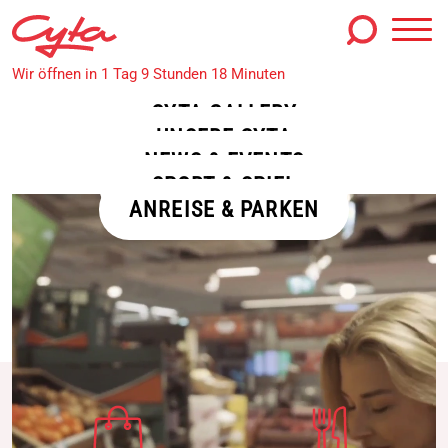
SHOPS
GASTRO
DIENSTLEISTUNG
Wir öffnen in 1 Tag 9 Stunden 18 Minuten
CYTA GUTSCHEINE
CYTA GUTSCHEINE
CYTA GALLERY
UNSERE CYTA
Gutschein Infos
NEWS & EVENTS
Gutscheinbestellung
SPORT & SPIEL
ANREISE & PARKEN
Gutscheinverkauf
SHOPS, GASTRO & DIENSTLEISTUNGEN
Centerplan
Unsere Shops
Unsere Gastro
Unsere Dienstleister